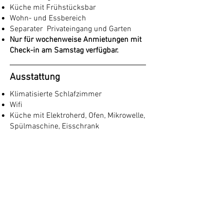
Küche mit Frühstücksbar
Wohn- und Essbereich
Separater Privateingang und Garten
Nur für wochenweise Anmietungen mit
Check-in am Samstag verfügbar.
Ausstattung
Klimatisierte Schlafzimmer
Wifi
Küche mit Elektroherd, Ofen, Mikrowelle,
Spülmaschine, Eisschrank
Schlafzimmer / Badezimmer haben
Kleiderbügel und Haartrockner
Bettwäsche, Handtücher und
Schwimmbadhandtücher
Hausreinigung und Handtuchwechsel
für Reservierungen von sieben Nächten
(Zusätzlicher Reinigungsdienst kostet
extra)