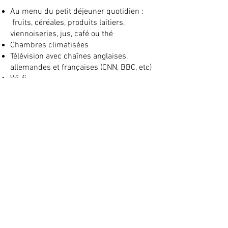
Au menu du petit déjeuner quotidien :
fruits, céréales, produits laitiers,
viennoiseries, jus, café ou thé
Chambres climatisées
Télévision avec chaînes anglaises,
allemandes et françaises (CNN, BBC, etc)
Wi-fi
Literie, serviettes de toilette et de bain
Chambre / Salle de bain avec un porte-
manteau et un sèche-cheveux
Pour les longs séjours, nettoyage
hebdomadaire et changement de
serviettes de toilette en milieu de
semaine
Piscine chauffée de 6 x 11 m
Les vélos
Parking privé et sécurisé gratuit
RÉSERVER